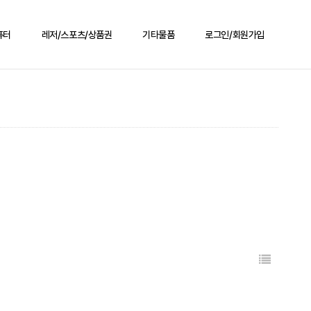
퓨터
레저/스포츠/상품권
기타물품
로그인/회원가입