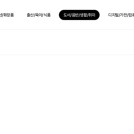
션/화장품
출산/육아/식품
도서/음반/생활/취미
디지털/가전/컴