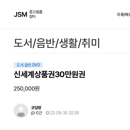
중고용품
의류/패
장터
도서/음반/생활/취미
도서.음반.DVD
신세계상품권30만원권
250,000원
코딩랑
0건
22-08-30 02:36